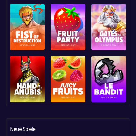
Neue Spiele