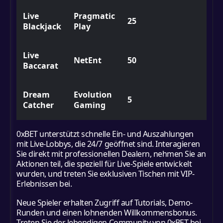
Live
Pragmatic
Unb
25
Blackjack
Play
Plä
Live
Squ
NetEnt
50
Baccarat
Fun
Dream
Evolution
Spa
5
Catcher
Gaming
Ge
0xBET unterstützt schnelle Ein- und Auszahlungen
mit Live-Lobbys, die 24/7 geöffnet sind. Interagieren
Sie direkt mit professionellen Dealern, nehmen Sie an
Aktionen teil, die speziell für Live-Spiele entwickelt
wurden, und treten Sie exklusiven Tischen mit VIP-
Erlebnissen bei.
Neue Spieler erhalten Zugriff auf Tutorials, Demo-
Runden und einen lohnenden Willkommensbonus.
Treten Sie der lebendigen Community von 0xBET bei