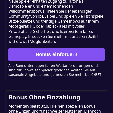
Neue Spieler erhalten Zugang zu Tutorials,
Demospielen und einem lohnenden
Willkommensbonus. Treten Sie der lebendigen
Community von 0xBET bei und spielen Sie Tischspiele,
Blitz-Roulette und trendige Gameshows auf Ihrem
Mobilgerät, PC oder Tablet - alles mit voller
Privatsphäre, Sicherheit und lizenziertem faires
Gameplay. Entdecken Sie mehr mit unseren 0xBET
withdrawal Möglichkeiten.
Bonus einfordern
Alle Boni unterliegen fairen Wettanforderungen und
sind für Schweizer Spieler geeignet. Achten Sie auf
saisonale Angebote und geniessen Sie mehr bei 0xBET!
Bonus Ohne Einzahlung
Momentan bietet 0xBET keinen speziellen Bonus
ohne Einzahlung für schweizer Nutzer an. Dennoch