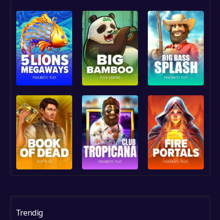
Trendig