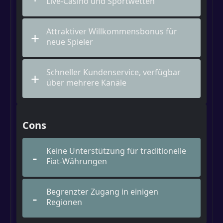
Live-Casino und Sportwetten
Attraktiver Willkommensbonus für
neue Spieler
Schneller Kundenservice, verfügbar
über mehrere Kanäle
Cons
Keine Unterstützung für traditionelle
Fiat-Währungen
Begrenzter Zugang in einigen
Regionen