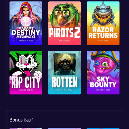
Bonus kauf